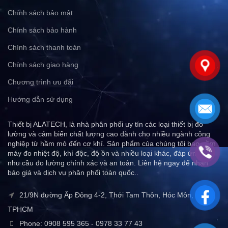
Chính sách bảo mật
Chính sách bảo hành
Chính sách thanh toán
Chính sách giao hàng
Chương trình ưu đãi
Hướng dẫn sử dụng
Thiết bị ALATECH, là nhà phân phối uy tín các loại thiết bị đo
lường và cảm biến chất lượng cao dành cho nhiều ngành công
nghiệp từ hầm mỏ đến cơ khí. Sản phẩm của chúng tôi bao gồm
máy đo nhiệt độ, khí độc, độ ồn và nhiều loại khác, đáp ứng mọi
nhu cầu đo lường chính xác và an toàn. Liên hệ ngay để nhận
báo giá và dịch vụ phân phối toàn quốc..
21/9N đường Ấp Đông 4-2, Thới Tam Thôn, Hóc Môn,
TPHCM
Phone: 0908 595 365 - 0978 33 77 43