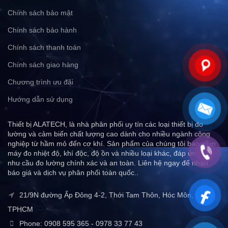
Chính sách bảo mật
Chính sách bảo hành
Chính sách thanh toán
Chính sách giao hàng
Chương trình ưu đãi
Hướng dẫn sử dụng
Thiết bị ALATECH, là nhà phân phối uy tín các loại thiết bị đo
lường và cảm biến chất lượng cao dành cho nhiều ngành công
nghiệp từ hầm mỏ đến cơ khí. Sản phẩm của chúng tôi bao gồm
máy đo nhiệt độ, khí độc, độ ồn và nhiều loại khác, đáp ứng mọi
nhu cầu đo lường chính xác và an toàn. Liên hệ ngay để nhận
báo giá và dịch vụ phân phối toàn quốc..
21/9N đường Ấp Đông 4-2, Thới Tam Thôn, Hóc Môn,
TPHCM
Phone: 0908 595 365 - 0978 33 77 43