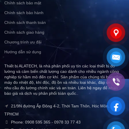
Chính sách bảo mật
Chính sách bảo hành
Chính sách thanh toán
Chính sách giao hàng
Chương trình ưu đãi
Hướng dẫn sử dụng
Thiết bị ALATECH, là nhà phân phối uy tín các loại thiết bị đo
lường và cảm biến chất lượng cao dành cho nhiều ngành công
nghiệp từ hầm mỏ đến cơ khí. Sản phẩm của chúng tôi bao gồm
máy đo nhiệt độ, khí độc, độ ồn và nhiều loại khác, đáp ứng mọi
nhu cầu đo lường chính xác và an toàn. Liên hệ ngay để nhận
báo giá và dịch vụ phân phối toàn quốc..
21/9N đường Ấp Đông 4-2, Thới Tam Thôn, Hóc Môn,
TPHCM
Phone: 0908 595 365 - 0978 33 77 43