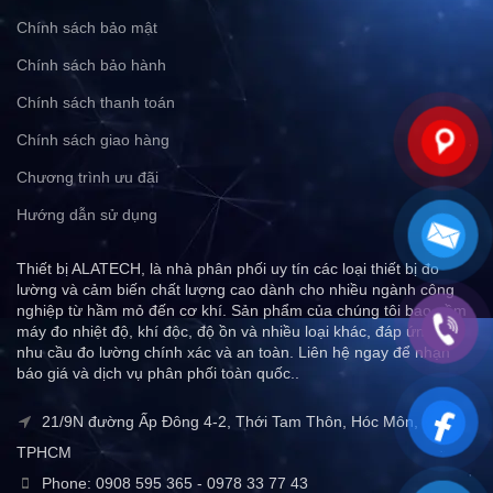
Chính sách bảo mật
Chính sách bảo hành
Chính sách thanh toán
Chính sách giao hàng
Chương trình ưu đãi
Hướng dẫn sử dụng
Thiết bị ALATECH, là nhà phân phối uy tín các loại thiết bị đo
lường và cảm biến chất lượng cao dành cho nhiều ngành công
nghiệp từ hầm mỏ đến cơ khí. Sản phẩm của chúng tôi bao gồm
máy đo nhiệt độ, khí độc, độ ồn và nhiều loại khác, đáp ứng mọi
nhu cầu đo lường chính xác và an toàn. Liên hệ ngay để nhận
báo giá và dịch vụ phân phối toàn quốc..
21/9N đường Ấp Đông 4-2, Thới Tam Thôn, Hóc Môn,
TPHCM
Phone: 0908 595 365 - 0978 33 77 43