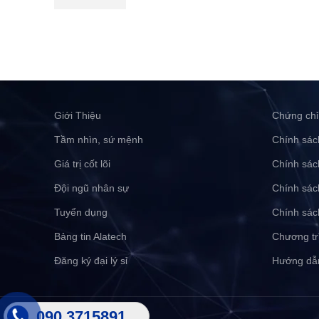
Giới Thiệu
Chứng chỉ
Tầm nhìn, sứ mệnh
Chính sác
Giá trị cốt lõi
Chính sác
Đội ngũ nhân sự
Chính sác
Tuyển dụng
Chính sác
Bảng tin Alatech
Chương tr
Đăng ký đại lý sỉ
Hướng dẫ
090 3715891