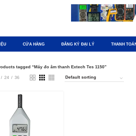
IỆU
CỬA HÀNG
ĐĂNG KÝ ĐẠI LÝ
THANH TOÁ
roducts tagged “Máy đo âm thanh Extech Tes 1150”
24
36