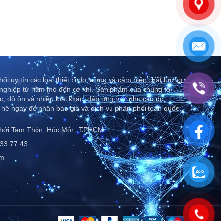
ối uy tín các loại thiết bị đo lường và cảm biến chất lượng
nghiệp từ hầm mỏ đến cơ khí. Sản phẩm của chúng tôi
c, độ ồn và nhiều loại khác, đáp ứng mọi nhu cầu đo
 hệ ngay để nhận báo giá và dịch vụ phân phối toàn quốc..
Thới Tam Thôn, Hóc Môn, TPHCM
33 77 43
om