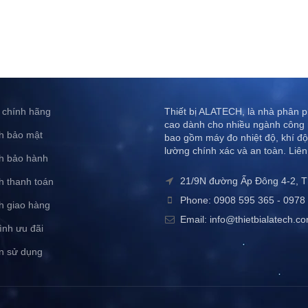
 chính hãng
Thiết bị ALATECH, là nhà phân ph
cao dành cho nhiều ngành công 
h bảo mật
bao gồm máy đo nhiệt độ, khí độ
lường chính xác và an toàn. Liên
h bảo hành
21/9N đường Ấp Đông 4-2, 
h thanh toán
Phone: 0908 595 365 - 0978 
h giao hàng
Email: info@thietbialatech.c
ình ưu đãi
n sử dụng