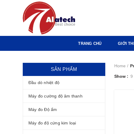
TRANG CHỦ
GIỚI TH
Home
P
SẢN PHẨM
Show
9
Đầu dò nhiệt độ
Máy đo cường độ âm thanh
Máy đo Độ ẩm
Máy đo độ cứng kim loại