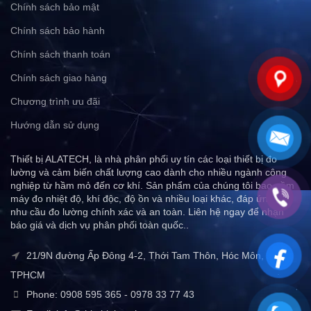
Chính sách bảo mật
Chính sách bảo hành
Chính sách thanh toán
Chính sách giao hàng
Chương trình ưu đãi
Hướng dẫn sử dụng
Thiết bị ALATECH, là nhà phân phối uy tín các loại thiết bị đo
lường và cảm biến chất lượng cao dành cho nhiều ngành công
nghiệp từ hầm mỏ đến cơ khí. Sản phẩm của chúng tôi bao gồm
máy đo nhiệt độ, khí độc, độ ồn và nhiều loại khác, đáp ứng mọi
nhu cầu đo lường chính xác và an toàn. Liên hệ ngay để nhận
báo giá và dịch vụ phân phối toàn quốc..
21/9N đường Ấp Đông 4-2, Thới Tam Thôn, Hóc Môn,
TPHCM
Phone: 0908 595 365 - 0978 33 77 43