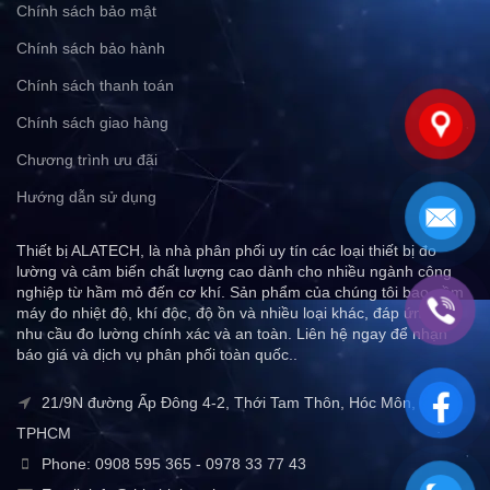
Chính sách bảo mật
Chính sách bảo hành
Chính sách thanh toán
Chính sách giao hàng
Chương trình ưu đãi
Hướng dẫn sử dụng
Thiết bị ALATECH, là nhà phân phối uy tín các loại thiết bị đo
lường và cảm biến chất lượng cao dành cho nhiều ngành công
nghiệp từ hầm mỏ đến cơ khí. Sản phẩm của chúng tôi bao gồm
máy đo nhiệt độ, khí độc, độ ồn và nhiều loại khác, đáp ứng mọi
nhu cầu đo lường chính xác và an toàn. Liên hệ ngay để nhận
báo giá và dịch vụ phân phối toàn quốc..
21/9N đường Ấp Đông 4-2, Thới Tam Thôn, Hóc Môn,
TPHCM
Phone: 0908 595 365 - 0978 33 77 43