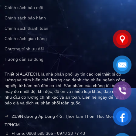
Chính sách bảo mật
Chính sách bảo hành
Chính sách thanh toán
Chính sách giao hàng
Chương trình ưu đãi
Hướng dẫn sử dụng
Thiết bị ALATECH, là nhà phân phối uy tín các loại thiết bị đo
lường và cảm biến chất lượng cao dành cho nhiều ngành công
nghiệp từ hầm mỏ đến cơ khí. Sản phẩm của chúng tôi bao gồm
máy đo nhiệt độ, khí độc, độ ồn và nhiều loại khác, đáp ứng mọi
nhu cầu đo lường chính xác và an toàn. Liên hệ ngay để nhận
báo giá và dịch vụ phân phối toàn quốc..
21/9N đường Ấp Đông 4-2, Thới Tam Thôn, Hóc Môn,
TPHCM
Phone: 0908 595 365 - 0978 33 77 43