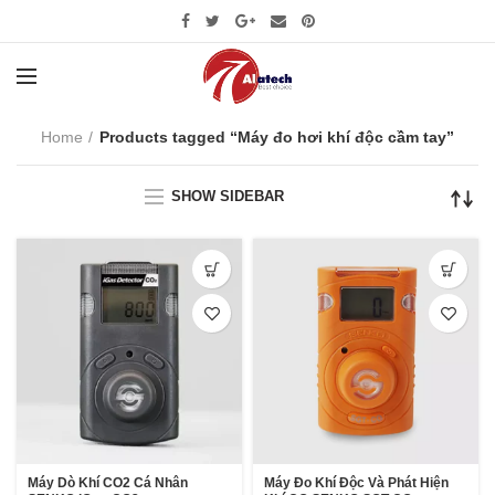
Home
Products tagged “Máy đo hơi khí độc cầm tay”
SHOW SIDEBAR
Máy Dò Khí CO2 Cá Nhân
Máy Đo Khí Độc Và Phát Hiện