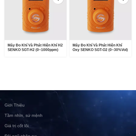
Máy Đo Khí Và Phát Hiện Khí H2
Máy Đo Khí Và Phát Hiện Khí
SENKO SGT-H2 (0~1000ppm)
Oxy SENKO SGT-O2 (0~30%Vol)
Giới Thiệu
Tầm nhìn, sứ mệnh
Giá trị cốt lõi