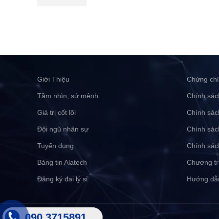
Giới Thiệu
Chứng chỉ
Tầm nhìn, sứ mệnh
Chính sác
Giá trị cốt lõi
Chính sác
Đội ngũ nhân sự
Chính sác
Tuyển dụng
Chính sác
Bảng tin Alatech
Chương tr
Đăng ký đại lý sỉ
Hướng dẫ
090 3715891