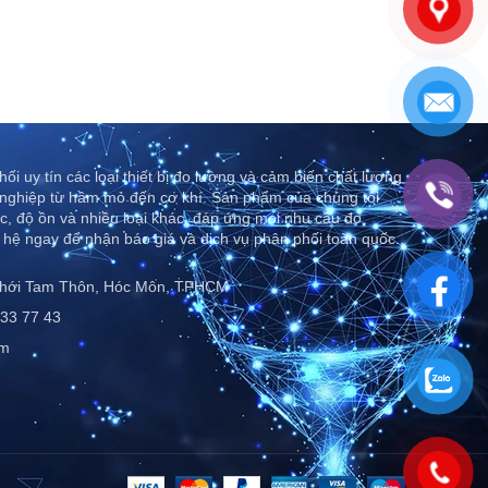
ối uy tín các loại thiết bị đo lường và cảm biến chất lượng
nghiệp từ hầm mỏ đến cơ khí. Sản phẩm của chúng tôi
c, độ ồn và nhiều loại khác, đáp ứng mọi nhu cầu đo
 hệ ngay để nhận báo giá và dịch vụ phân phối toàn quốc..
Thới Tam Thôn, Hóc Môn, TPHCM
33 77 43
om