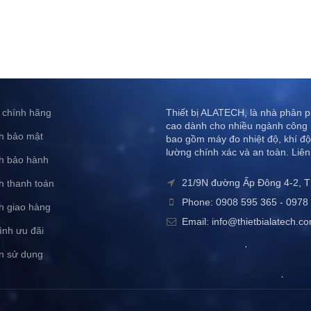
 chính hãng
Thiết bị ALATECH, là nhà phân ph
cao dành cho nhiều ngành công 
h bảo mật
bao gồm máy đo nhiệt độ, khí độ
lường chính xác và an toàn. Liên
h bảo hành
21/9N đường Ấp Đông 4-2, 
h thanh toán
Phone: 0908 595 365 - 0978 
h giao hàng
Email: info@thietbialatech.c
ình ưu đãi
n sử dụng