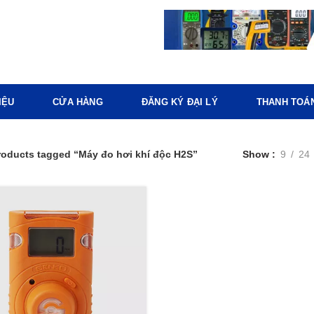
IỆU
CỬA HÀNG
ĐĂNG KÝ ĐẠI LÝ
THANH TOÁ
roducts tagged “Máy đo hơi khí độc H2S”
Show
9
24