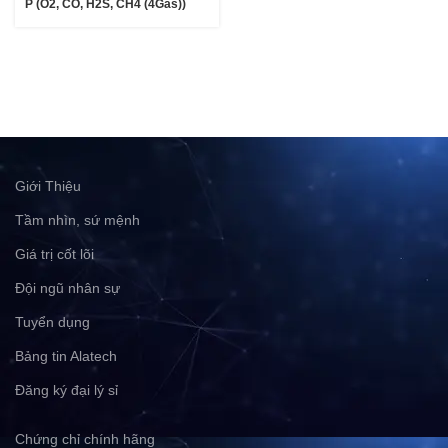
P (O2, CO, H2S, CH4 (4Gas))
Giới Thiệu
Tầm nhìn, sứ mệnh
Giá trị cốt lõi
Đội ngũ nhân sự
Tuyển dụng
Bảng tin Alatech
Đăng ký đại lý sỉ
Chứng chỉ chính hãng