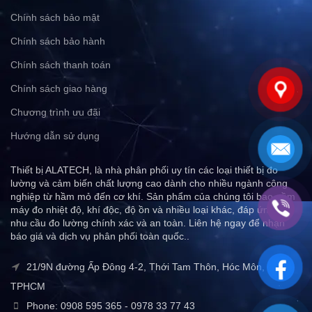
Chính sách bảo mật
Chính sách bảo hành
Chính sách thanh toán
Chính sách giao hàng
Chương trình ưu đãi
Hướng dẫn sử dụng
Thiết bị ALATECH, là nhà phân phối uy tín các loại thiết bị đo
lường và cảm biến chất lượng cao dành cho nhiều ngành công
nghiệp từ hầm mỏ đến cơ khí. Sản phẩm của chúng tôi bao gồm
máy đo nhiệt độ, khí độc, độ ồn và nhiều loại khác, đáp ứng mọi
nhu cầu đo lường chính xác và an toàn. Liên hệ ngay để nhận
báo giá và dịch vụ phân phối toàn quốc..
21/9N đường Ấp Đông 4-2, Thới Tam Thôn, Hóc Môn,
TPHCM
Phone: 0908 595 365 - 0978 33 77 43