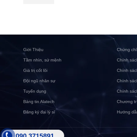
Giới Thiệu
Chứng chỉ
Tầm nhìn, sứ mệnh
Chính sác
Giá trị cốt lõi
Chính sác
Đội ngũ nhân sự
Chính sác
Tuyển dụng
Chính sác
Bảng tin Alatech
Chương tr
Đăng ký đại lý sỉ
Hướng dẫ
090 3715891