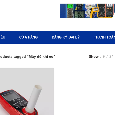
IỆU
CỬA HÀNG
ĐĂNG KÝ ĐẠI LÝ
THANH TOÁ
roducts tagged “Máy dò khí co”
Show
9
24