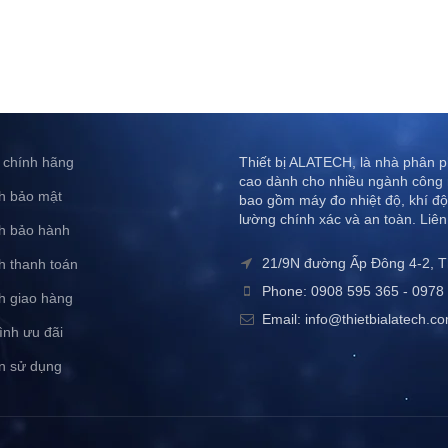
 chính hãng
Thiết bị ALATECH, là nhà phân ph
cao dành cho nhiều ngành công 
h bảo mật
bao gồm máy đo nhiệt độ, khí độ
lường chính xác và an toàn. Liên
h bảo hành
21/9N đường Ấp Đông 4-2, 
h thanh toán
Phone: 0908 595 365 - 0978 
h giao hàng
Email: info@thietbialatech.c
ình ưu đãi
n sử dụng