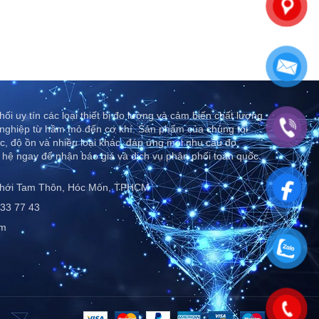
ối uy tín các loại thiết bị đo lường và cảm biến chất lượng
nghiệp từ hầm mỏ đến cơ khí. Sản phẩm của chúng tôi
c, độ ồn và nhiều loại khác, đáp ứng mọi nhu cầu đo
 hệ ngay để nhận báo giá và dịch vụ phân phối toàn quốc..
Thới Tam Thôn, Hóc Môn, TPHCM
33 77 43
om