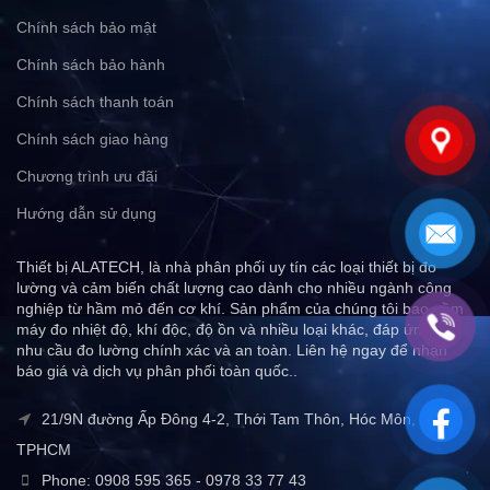
Chính sách bảo mật
Chính sách bảo hành
Chính sách thanh toán
Chính sách giao hàng
Chương trình ưu đãi
Hướng dẫn sử dụng
Thiết bị ALATECH, là nhà phân phối uy tín các loại thiết bị đo
lường và cảm biến chất lượng cao dành cho nhiều ngành công
nghiệp từ hầm mỏ đến cơ khí. Sản phẩm của chúng tôi bao gồm
máy đo nhiệt độ, khí độc, độ ồn và nhiều loại khác, đáp ứng mọi
nhu cầu đo lường chính xác và an toàn. Liên hệ ngay để nhận
báo giá và dịch vụ phân phối toàn quốc..
21/9N đường Ấp Đông 4-2, Thới Tam Thôn, Hóc Môn,
TPHCM
Phone: 0908 595 365 - 0978 33 77 43