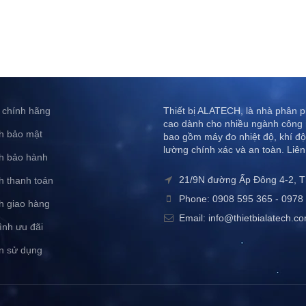
 chính hãng
Thiết bị ALATECH, là nhà phân ph
cao dành cho nhiều ngành công 
h bảo mật
bao gồm máy đo nhiệt độ, khí độ
lường chính xác và an toàn. Liên
h bảo hành
21/9N đường Ấp Đông 4-2, 
h thanh toán
Phone: 0908 595 365 - 0978 
h giao hàng
Email: info@thietbialatech.c
ình ưu đãi
n sử dụng