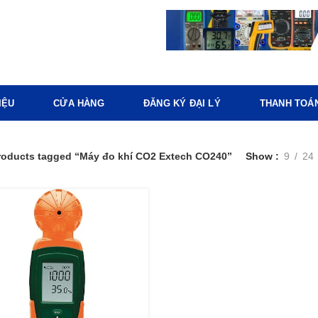
IỆU
CỬA HÀNG
ĐĂNG KÝ ĐẠI LÝ
THANH TOÁ
roducts tagged “Máy đo khí CO2 Extech CO240”
Show
9
24