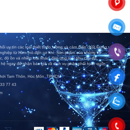
ối uy tín các loại thiết bị đo lường và cảm biến chất lượng
nghiệp từ hầm mỏ đến cơ khí. Sản phẩm của chúng tôi
c, độ ồn và nhiều loại khác, đáp ứng mọi nhu cầu đo
 hệ ngay để nhận báo giá và dịch vụ phân phối toàn quốc..
Thới Tam Thôn, Hóc Môn, TPHCM
33 77 43
om