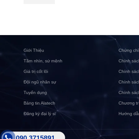
Giới Thiệu
Chứng chỉ
Tầm nhìn, sứ mệnh
Chính sác
Giá trị cốt lõi
Chính sác
Đội ngũ nhân sự
Chính sác
Tuyển dụng
Chính sác
Bảng tin Alatech
Chương tr
Đăng ký đại lý sỉ
Hướng dẫ
090 3715891