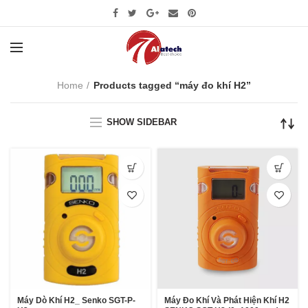
Home
Products tagged “máy đo khí H2”
SHOW SIDEBAR
Máy Dò Khí H2_ Senko SGT-P-
Máy Đo Khí Và Phát Hiện Khí H2