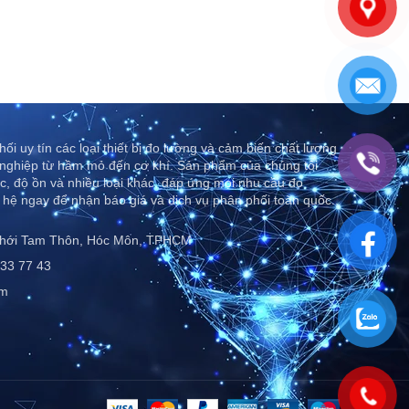
ối uy tín các loại thiết bị đo lường và cảm biến chất lượng
nghiệp từ hầm mỏ đến cơ khí. Sản phẩm của chúng tôi
c, độ ồn và nhiều loại khác, đáp ứng mọi nhu cầu đo
 hệ ngay để nhận báo giá và dịch vụ phân phối toàn quốc..
Thới Tam Thôn, Hóc Môn, TPHCM
33 77 43
om