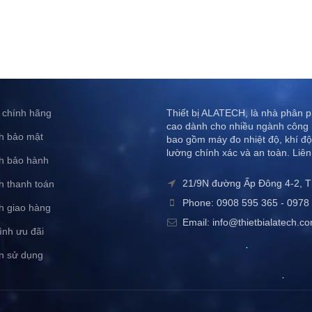
 chính hãng
Thiết bị ALATECH, là nhà phân ph
cao dành cho nhiều ngành công 
h bảo mật
bao gồm máy đo nhiệt độ, khí độ
lường chính xác và an toàn. Liên
h bảo hành
21/9N đường Ấp Đông 4-2, 
h thanh toán
Phone: 0908 595 365 - 0978 
h giao hàng
Email: info@thietbialatech.c
ình ưu đãi
n sử dụng