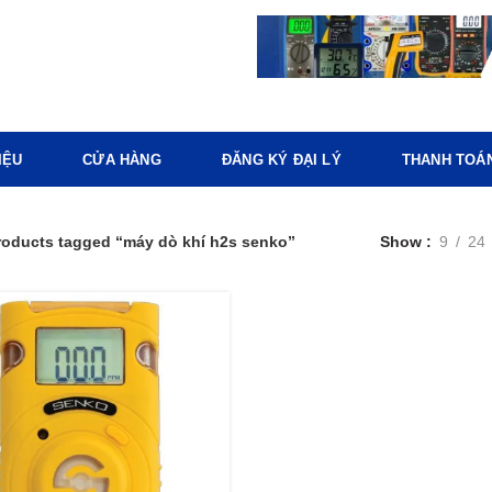
IỆU
CỬA HÀNG
ĐĂNG KÝ ĐẠI LÝ
THANH TOÁ
roducts tagged “máy dò khí h2s senko”
Show
9
24