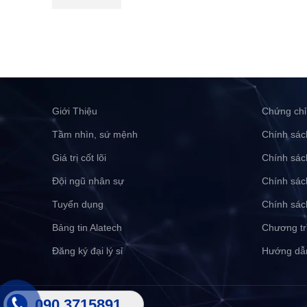
Giới Thiệu
Chứng chỉ
Tầm nhìn, sứ mệnh
Chính sác
Giá trị cốt lõi
Chính sác
Đội ngũ nhân sự
Chính sác
Tuyển dụng
Chính sác
Bảng tin Alatech
Chương tr
Đăng ký đại lý sỉ
Hướng dẫ
090 3715891