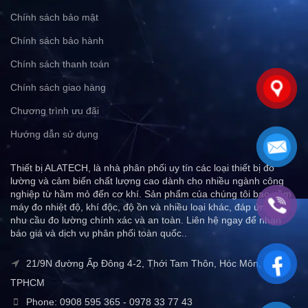
Chính sách bảo mật
Chính sách bảo hành
Chính sách thanh toán
Chính sách giao hàng
Chương trình ưu đãi
Hướng dẫn sử dụng
Thiết bị ALATECH, là nhà phân phối uy tín các loại thiết bị đo
lường và cảm biến chất lượng cao dành cho nhiều ngành công
nghiệp từ hầm mỏ đến cơ khí. Sản phẩm của chúng tôi bao gồm
máy đo nhiệt độ, khí độc, độ ồn và nhiều loại khác, đáp ứng mọi
nhu cầu đo lường chính xác và an toàn. Liên hệ ngay để nhận
báo giá và dịch vụ phân phối toàn quốc..
21/9N đường Ấp Đông 4-2, Thới Tam Thôn, Hóc Môn,
TPHCM
Phone: 0908 595 365 - 0978 33 77 43