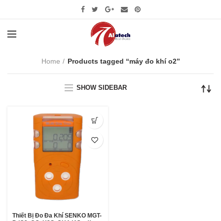
Home
Products tagged “máy đo khí o2”
SHOW SIDEBAR
Thiết Bị Đo Đa Khí SENKO MGT-