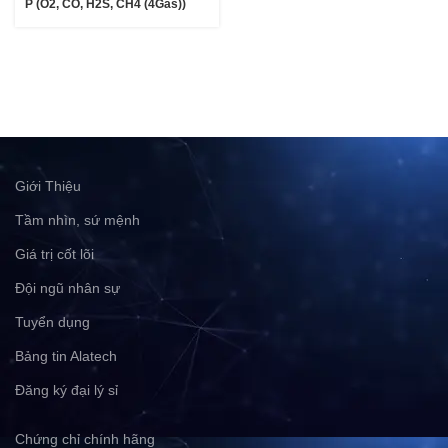
P (O2, CO, H2S, CH4 (4Gas))
Giới Thiệu
Tầm nhìn, sứ mệnh
Giá trị cốt lõi
Đội ngũ nhân sự
Tuyển dụng
Bảng tin Alatech
Đăng ký đại lý sỉ
Chứng chỉ chính hãng