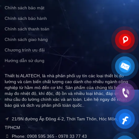
Chính sách bảo mật
Chính sách bảo hành
Chính sách thanh toán
Chính sách giao hàng
Chương trình ưu đãi
Hướng dẫn sử dụng
Thiết bị ALATECH, là nhà phân phối uy tín các loại thiết bị đo
lường và cảm biến chất lượng cao dành cho nhiều ngành công
nghiệp từ hầm mỏ đến cơ khí. Sản phẩm của chúng tôi bao gồm
máy đo nhiệt độ, khí độc, độ ồn và nhiều loại khác, đáp ứng mọi
nhu cầu đo lường chính xác và an toàn. Liên hệ ngay để nhận
báo giá và dịch vụ phân phối toàn quốc..
21/9N đường Ấp Đông 4-2, Thới Tam Thôn, Hóc Môn,
TPHCM
Phone: 0908 595 365 - 0978 33 77 43