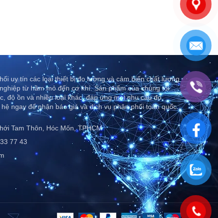
ối uy tín các loại thiết bị đo lường và cảm biến chất lượng
nghiệp từ hầm mỏ đến cơ khí. Sản phẩm của chúng tôi
c, độ ồn và nhiều loại khác, đáp ứng mọi nhu cầu đo
 hệ ngay để nhận báo giá và dịch vụ phân phối toàn quốc..
Thới Tam Thôn, Hóc Môn, TPHCM
33 77 43
om