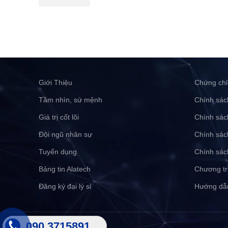
Giới Thiệu
Chứng chỉ
Tầm nhìn, sứ mệnh
Chính sác
Giá trị cốt lõi
Chính sác
Đội ngũ nhân sự
Chính sác
Tuyển dụng
Chính sác
Bảng tin Alatech
Chương tr
Đăng ký đại lý sỉ
Hướng dẫ
090 3715891