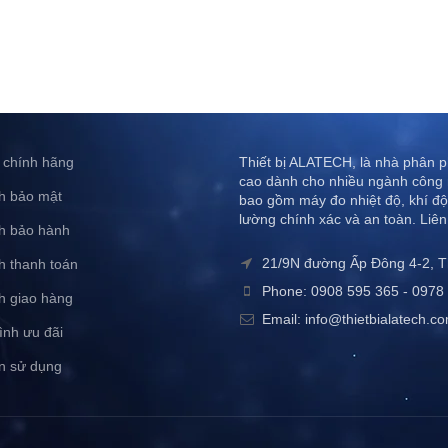
 chính hãng
Thiết bị ALATECH, là nhà phân ph
cao dành cho nhiều ngành công 
h bảo mật
bao gồm máy đo nhiệt độ, khí độ
lường chính xác và an toàn. Liên
h bảo hành
21/9N đường Ấp Đông 4-2, 
h thanh toán
Phone: 0908 595 365 - 0978 
h giao hàng
Email: info@thietbialatech.c
ình ưu đãi
n sử dụng