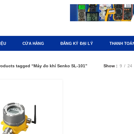
IỆU
CỬA HÀNG
ĐĂNG KÝ ĐẠI LÝ
THANH TOÁ
roducts tagged “Máy đo khí Senko SL-101”
Show
9
24