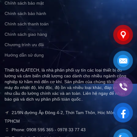
Chính sách bảo mật
Chính sách bảo hành
Chính sách thanh toán
Chính sách giao hàng
Chương trình ưu đãi
Hướng dẫn sử dụng
Thiết bị ALATECH, là nhà phân phối uy tín các loại thiết bị đo
lường và cảm biến chất lượng cao dành cho nhiều ngành công
nghiệp từ hầm mỏ đến cơ khí. Sản phẩm của chúng tôi bao gồm
máy đo nhiệt độ, khí độc, độ ồn và nhiều loại khác, đáp ứng mọi
nhu cầu đo lường chính xác và an toàn. Liên hệ ngay để nhận
báo giá và dịch vụ phân phối toàn quốc..
21/9N đường Ấp Đông 4-2, Thới Tam Thôn, Hóc Môn,
TPHCM
Phone: 0908 595 365 - 0978 33 77 43