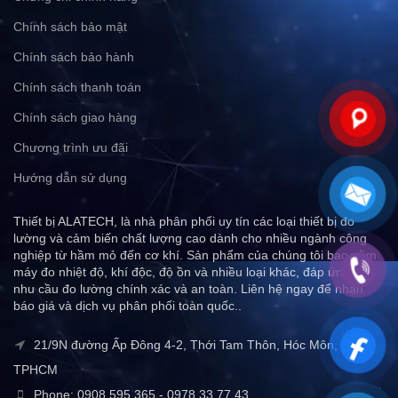
Chính sách bảo mật
Chính sách bảo hành
Chính sách thanh toán
Chính sách giao hàng
Chương trình ưu đãi
Hướng dẫn sử dụng
Thiết bị ALATECH, là nhà phân phối uy tín các loại thiết bị đo
lường và cảm biến chất lượng cao dành cho nhiều ngành công
nghiệp từ hầm mỏ đến cơ khí. Sản phẩm của chúng tôi bao gồm
máy đo nhiệt độ, khí độc, độ ồn và nhiều loại khác, đáp ứng mọi
nhu cầu đo lường chính xác và an toàn. Liên hệ ngay để nhận
báo giá và dịch vụ phân phối toàn quốc..
21/9N đường Ấp Đông 4-2, Thới Tam Thôn, Hóc Môn,
TPHCM
Phone: 0908 595 365 - 0978 33 77 43