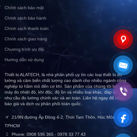
Chính sách bảo mật
Chính sách bảo hành
Chính sách thanh toán
Chính sách giao hàng
Chương trình ưu đãi
Hướng dẫn sử dụng
Thiết bị ALATECH, là nhà phân phối uy tín các loại thiết bị đo
lường và cảm biến chất lượng cao dành cho nhiều ngành công
nghiệp từ hầm mỏ đến cơ khí. Sản phẩm của chúng tôi bao gồm
máy đo nhiệt độ, khí độc, độ ồn và nhiều loại khác, đáp ứng mọi
nhu cầu đo lường chính xác và an toàn. Liên hệ ngay để nhận
báo giá và dịch vụ phân phối toàn quốc..
21/9N đường Ấp Đông 4-2, Thới Tam Thôn, Hóc Môn,
TPHCM
Phone: 0908 595 365 - 0978 33 77 43