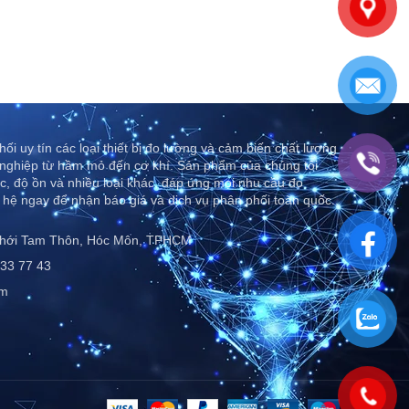
ối uy tín các loại thiết bị đo lường và cảm biến chất lượng
nghiệp từ hầm mỏ đến cơ khí. Sản phẩm của chúng tôi
c, độ ồn và nhiều loại khác, đáp ứng mọi nhu cầu đo
 hệ ngay để nhận báo giá và dịch vụ phân phối toàn quốc..
Thới Tam Thôn, Hóc Môn, TPHCM
33 77 43
om