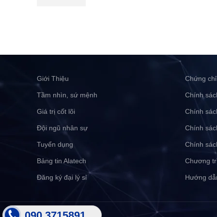
Giới Thiệu
Chứng chỉ
Tầm nhìn, sứ mệnh
Chính sác
Giá trị cốt lõi
Chính sác
Đội ngũ nhân sự
Chính sác
Tuyển dụng
Chính sác
Bảng tin Alatech
Chương tr
Đăng ký đại lý sỉ
Hướng dẫ
090 3715891