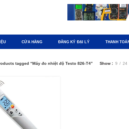
IỆU
CỬA HÀNG
ĐĂNG KÝ ĐẠI LÝ
THANH TOÁ
roducts tagged “Máy đo nhiệt độ Testo 826-T4”
Show
9
24