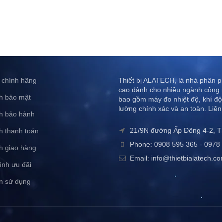
 chính hãng
Thiết bị ALATECH, là nhà phân ph
cao dành cho nhiều ngành công 
h bảo mật
bao gồm máy đo nhiệt độ, khí độ
lường chính xác và an toàn. Liên
h bảo hành
21/9N đường Ấp Đông 4-2, 
h thanh toán
Phone: 0908 595 365 - 0978 
h giao hàng
Email: info@thietbialatech.c
ình ưu đãi
n sử dụng