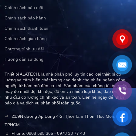
Chính sách bảo mật
Chính sách bảo hành
Chính sách thanh toán
Chính sách giao hàng
Chương trình ưu đãi
Hướng dẫn sử dụng
Thiết bị ALATECH, là nhà phân phối uy tín các loại thiết bị đo
lường và cảm biến chất lượng cao dành cho nhiều ngành công
nghiệp từ hầm mỏ đến cơ khí. Sản phẩm của chúng tôi bao gồm
máy đo nhiệt độ, khí độc, độ ồn và nhiều loại khác, đáp ứng mọi
nhu cầu đo lường chính xác và an toàn. Liên hệ ngay để nhận
báo giá và dịch vụ phân phối toàn quốc..
21/9N đường Ấp Đông 4-2, Thới Tam Thôn, Hóc Môn,
TPHCM
Phone: 0908 595 365 - 0978 33 77 43