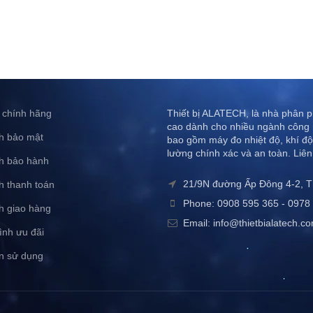
 chính hãng
Thiết bị ALATECH, là nhà phân ph
cao dành cho nhiều ngành công 
h bảo mật
bao gồm máy đo nhiệt độ, khí độ
lường chính xác và an toàn. Liên
h bảo hành
21/9N đường Ấp Đông 4-2, 
h thanh toán
Phone: 0908 595 365 - 0978 
h giao hàng
Email: info@thietbialatech.c
ình ưu đãi
n sử dụng