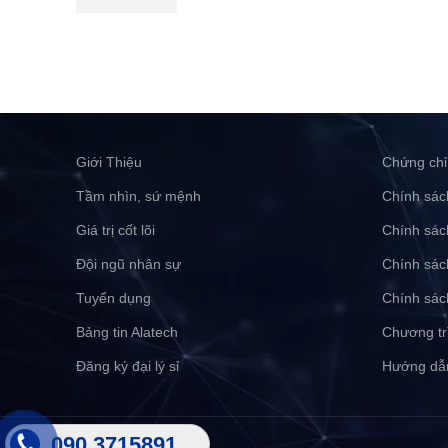
Giới Thiệu
Chứng chỉ
Tầm nhìn, sứ mệnh
Chính sác
Giá trị cốt lõi
Chính sác
Đội ngũ nhân sự
Chính sác
Tuyển dụng
Chính sác
Bảng tin Alatech
Chương tr
Đăng ký đại lý sỉ
Hướng dẫ
090 3715891