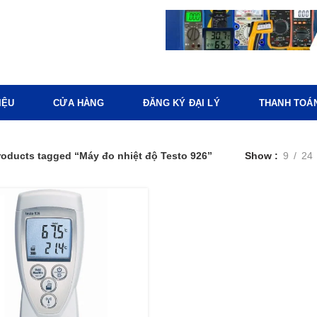
IỆU
CỬA HÀNG
ĐĂNG KÝ ĐẠI LÝ
THANH TOÁ
roducts tagged “Máy đo nhiệt độ Testo 926”
Show
9
24