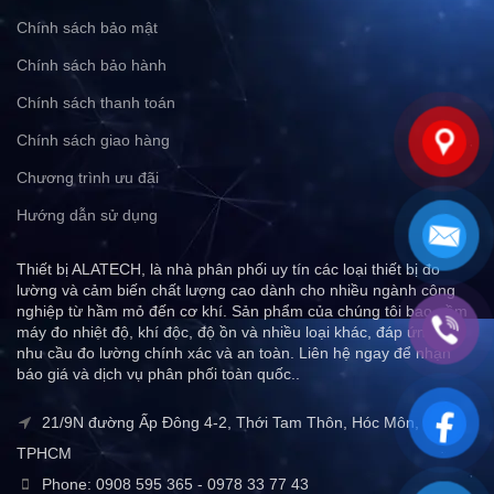
Chính sách bảo mật
Chính sách bảo hành
Chính sách thanh toán
Chính sách giao hàng
Chương trình ưu đãi
Hướng dẫn sử dụng
Thiết bị ALATECH, là nhà phân phối uy tín các loại thiết bị đo
lường và cảm biến chất lượng cao dành cho nhiều ngành công
nghiệp từ hầm mỏ đến cơ khí. Sản phẩm của chúng tôi bao gồm
máy đo nhiệt độ, khí độc, độ ồn và nhiều loại khác, đáp ứng mọi
nhu cầu đo lường chính xác và an toàn. Liên hệ ngay để nhận
báo giá và dịch vụ phân phối toàn quốc..
21/9N đường Ấp Đông 4-2, Thới Tam Thôn, Hóc Môn,
TPHCM
Phone: 0908 595 365 - 0978 33 77 43