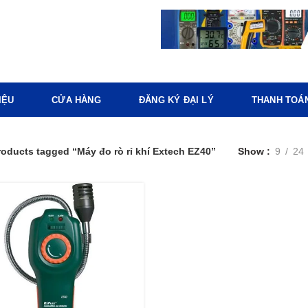
IỆU
CỬA HÀNG
ĐĂNG KÝ ĐẠI LÝ
THANH TOÁ
roducts tagged “Máy đo rò rỉ khí Extech EZ40”
Show
9
24