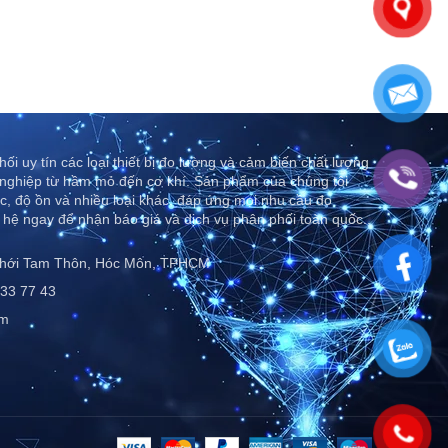
ối uy tín các loại thiết bị đo lường và cảm biến chất lượng
nghiệp từ hầm mỏ đến cơ khí. Sản phẩm của chúng tôi
c, độ ồn và nhiều loại khác, đáp ứng mọi nhu cầu đo
 hệ ngay để nhận báo giá và dịch vụ phân phối toàn quốc..
Thới Tam Thôn, Hóc Môn, TPHCM
33 77 43
om