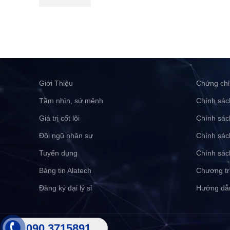
Giới Thiệu
Chứng chỉ
Tầm nhìn, sứ mệnh
Chính sác
Giá trị cốt lõi
Chính sác
Đội ngũ nhân sự
Chính sác
Tuyển dụng
Chính sác
Bảng tin Alatech
Chương tr
Đăng ký đại lý sỉ
Hướng dẫ
090 3715891