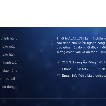
 chính hãng
Thiết bị ALATECH, là nhà phân ph
cao dành cho nhiều ngành công 
h bảo mật
bao gồm máy đo nhiệt độ, khí độ
lường chính xác và an toàn. Liên
h bảo hành
21/9N đường Ấp Đông 4-2, 
h thanh toán
Phone: 0908 595 365 - 0978 
h giao hàng
Email: info@thietbialatech.c
ình ưu đãi
n sử dụng