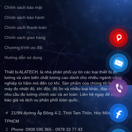
Chính sách bảo mật
Chính sách bảo hành
Chính sách thanh toán
Chính sách giao hàng
Chương trình ưu đãi
Hướng dẫn sử dụng
Thiết bị ALATECH, là nhà phân phối uy tín các loại thiết bị đo
lường và cảm biến chất lượng cao dành cho nhiều ngành công
nghiệp từ hầm mỏ đến cơ khí. Sản phẩm của chúng tôi bao gồm
máy đo nhiệt độ, khí độc, độ ồn và nhiều loại khác, đáp ứng mọi
nhu cầu đo lường chính xác và an toàn. Liên hệ ngay để nhận
báo giá và dịch vụ phân phối toàn quốc..
21/9N đường Ấp Đông 4-2, Thới Tam Thôn, Hóc Môn,
TPHCM
Phone: 0908 595 365 - 0978 33 77 43