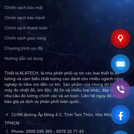
Chính sách bảo mật
Chính sách bảo hành
Chính sách thanh toán
Chính sách giao hàng
Chương trình ưu đãi
Hướng dẫn sử dụng
Thiết bị ALATECH, là nhà phân phối uy tín các loại thiết bị đo
lường và cảm biến chất lượng cao dành cho nhiều ngành công
nghiệp từ hầm mỏ đến cơ khí. Sản phẩm của chúng tôi bao gồm
máy đo nhiệt độ, khí độc, độ ồn và nhiều loại khác, đáp ứng mọi
nhu cầu đo lường chính xác và an toàn. Liên hệ ngay để nhận
báo giá và dịch vụ phân phối toàn quốc..
21/9N đường Ấp Đông 4-2, Thới Tam Thôn, Hóc Môn,
TPHCM
Phone: 0908 595 365 - 0978 33 77 43