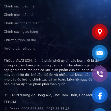
Chính sách bảo mật
Chính sách bảo hành
Chính sách thanh toán
Chính sách giao hàng
Chương trình ưu đãi
Hướng dẫn sử dụng
Thiết bị ALATECH, là nhà phân phối uy tín các loại thiết bị đo
lường và cảm biến chất lượng cao dành cho nhiều ngành công
nghiệp từ hầm mỏ đến cơ khí. Sản phẩm của chúng tôi bao gồm
máy đo nhiệt độ, khí độc, độ ồn và nhiều loại khác, đáp ứng mọi
nhu cầu đo lường chính xác và an toàn. Liên hệ ngay để nhận
báo giá và dịch vụ phân phối toàn quốc..
21/9N đường Ấp Đông 4-2, Thới Tam Thôn, Hóc Môn,
TPHCM
Phone: 0908 595 365 - 0978 33 77 43