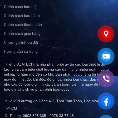
Chính sách bảo mật
Chính sách bảo hành
Chính sách thanh toán
Chính sách giao hàng
Chương trình ưu đãi
Hướng dẫn sử dụng
Thiết bị ALATECH, là nhà phân phối uy tín các loại thiết bị đo
lường và cảm biến chất lượng cao dành cho nhiều ngành công
nghiệp từ hầm mỏ đến cơ khí. Sản phẩm của chúng tôi bao gồm
máy đo nhiệt độ, khí độc, độ ồn và nhiều loại khác, đáp ứng mọi
nhu cầu đo lường chính xác và an toàn. Liên hệ ngay để nhận
báo giá và dịch vụ phân phối toàn quốc..
21/9N đường Ấp Đông 4-2, Thới Tam Thôn, Hóc Môn,
TPHCM
Phone: 0908 595 365 - 0978 33 77 43