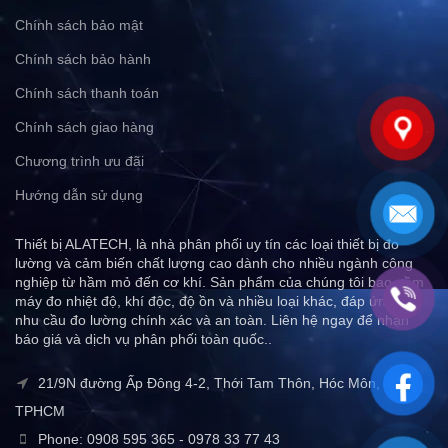
Chính sách bảo mật
Chính sách bảo hành
Chính sách thanh toán
Chính sách giao hàng
Chương trình ưu đãi
Hướng dẫn sử dụng
Thiết bị ALATECH, là nhà phân phối uy tín các loại thiết bị đo
lường và cảm biến chất lượng cao dành cho nhiều ngành công
nghiệp từ hầm mỏ đến cơ khí. Sản phẩm của chúng tôi bao gồm
máy đo nhiệt độ, khí độc, độ ồn và nhiều loại khác, đáp ứng mọi
nhu cầu đo lường chính xác và an toàn. Liên hệ ngay để nhận
báo giá và dịch vụ phân phối toàn quốc..
21/9N đường Ấp Đông 4-2, Thới Tam Thôn, Hóc Môn,
TPHCM
Phone: 0908 595 365 - 0978 33 77 43