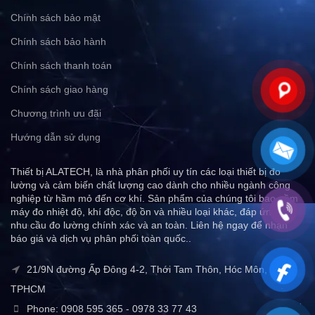
Chính sách bảo mật
Chính sách bảo hành
Chính sách thanh toán
Chính sách giao hàng
Chương trình ưu đãi
Hướng dẫn sử dụng
Thiết bị ALATECH, là nhà phân phối uy tín các loại thiết bị đo
lường và cảm biến chất lượng cao dành cho nhiều ngành công
nghiệp từ hầm mỏ đến cơ khí. Sản phẩm của chúng tôi bao gồm
máy đo nhiệt độ, khí độc, độ ồn và nhiều loại khác, đáp ứng mọi
nhu cầu đo lường chính xác và an toàn. Liên hệ ngay để nhận
báo giá và dịch vụ phân phối toàn quốc..
21/9N đường Ấp Đông 4-2, Thới Tam Thôn, Hóc Môn,
TPHCM
Phone: 0908 595 365 - 0978 33 77 43