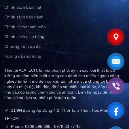
Chính sách bảo mật
Chính sách bảo hành
Chính sách thanh toán
Chính sách giao hàng
Chương trình ưu đãi
Hướng dẫn sử dụng
Thiết bị ALATECH, là nhà phân phối uy tín các loại thiết bị đo
lường và cảm biến chất lượng cao dành cho nhiều ngành công
nghiệp từ hầm mỏ đến cơ khí. Sản phẩm của chúng tôi bao gồm
máy đo nhiệt độ, khí độc, độ ồn và nhiều loại khác, đáp ứng mọi
nhu cầu đo lường chính xác và an toàn. Liên hệ ngay để nhận
báo giá và dịch vụ phân phối toàn quốc..
21/9N đường Ấp Đông 4-2, Thới Tam Thôn, Hóc Môn,
TPHCM
Phone: 0908 595 365 - 0978 33 77 43