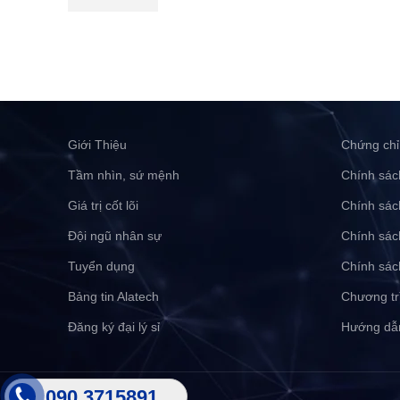
Giới Thiệu
Chứng chỉ
Tầm nhìn, sứ mệnh
Chính sác
Giá trị cốt lõi
Chính sác
Đội ngũ nhân sự
Chính sác
Tuyển dụng
Chính sác
Bảng tin Alatech
Chương tr
Đăng ký đại lý sỉ
Hướng dẫ
090 3715891