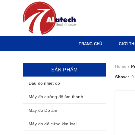
TRANG CHỦ
GIỚI TH
Home
P
SẢN PHẨM
Show
9
Đầu dò nhiệt độ
Máy đo cường độ âm thanh
Máy đo Độ ẩm
Máy đo độ cứng kim loại