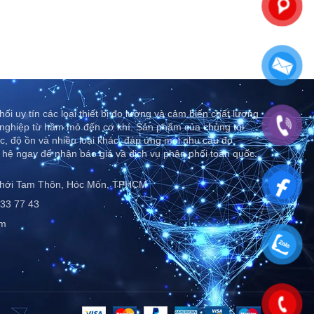
ối uy tín các loại thiết bị đo lường và cảm biến chất lượng
nghiệp từ hầm mỏ đến cơ khí. Sản phẩm của chúng tôi
c, độ ồn và nhiều loại khác, đáp ứng mọi nhu cầu đo
 hệ ngay để nhận báo giá và dịch vụ phân phối toàn quốc..
Thới Tam Thôn, Hóc Môn, TPHCM
33 77 43
om