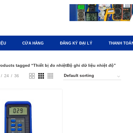
IỆU
CỬA HÀNG
ĐĂNG KÝ ĐẠI LÝ
THANH TOÁ
roducts tagged “Thiết bị đo nhiệtBộ ghi dữ liệu nhiệt độ”
24
36