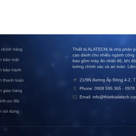
 chính hãng
Thiết bị ALATECH, là nhà phân ph
cao dành cho nhiều ngành công 
h bảo mật
bao gồm máy đo nhiệt độ, khí độ
lường chính xác và an toàn. Liên
h bảo hành
21/9N đường Ấp Đông 4-2, 
h thanh toán
Phone: 0908 595 365 - 0978 
h giao hàng
Email: info@thietbialatech.c
ình ưu đãi
n sử dụng