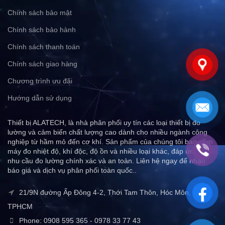
Chính sách bảo mật
Chính sách bảo hành
Chính sách thanh toán
Chính sách giao hàng
Chương trình ưu đãi
Hướng dẫn sử dụng
Thiết bị ALATECH, là nhà phân phối uy tín các loại thiết bị đo
lường và cảm biến chất lượng cao dành cho nhiều ngành công
nghiệp từ hầm mỏ đến cơ khí. Sản phẩm của chúng tôi bao gồm
máy đo nhiệt độ, khí độc, độ ồn và nhiều loại khác, đáp ứng mọi
nhu cầu đo lường chính xác và an toàn. Liên hệ ngay để nhận
báo giá và dịch vụ phân phối toàn quốc..
21/9N đường Ấp Đông 4-2, Thới Tam Thôn, Hóc Môn,
TPHCM
Phone: 0908 595 365 - 0978 33 77 43