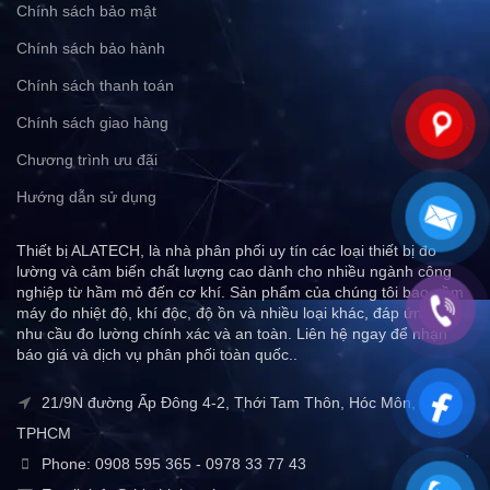
Chính sách bảo mật
Chính sách bảo hành
Chính sách thanh toán
Chính sách giao hàng
Chương trình ưu đãi
Hướng dẫn sử dụng
Thiết bị ALATECH, là nhà phân phối uy tín các loại thiết bị đo
lường và cảm biến chất lượng cao dành cho nhiều ngành công
nghiệp từ hầm mỏ đến cơ khí. Sản phẩm của chúng tôi bao gồm
máy đo nhiệt độ, khí độc, độ ồn và nhiều loại khác, đáp ứng mọi
nhu cầu đo lường chính xác và an toàn. Liên hệ ngay để nhận
báo giá và dịch vụ phân phối toàn quốc..
21/9N đường Ấp Đông 4-2, Thới Tam Thôn, Hóc Môn,
TPHCM
Phone: 0908 595 365 - 0978 33 77 43