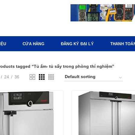
IỆU
CỬA HÀNG
ĐĂNG KÝ ĐẠI LÝ
THANH TOÁ
roducts tagged “Tủ ấm- tủ sấy trong phòng thí nghiệm”
24
36