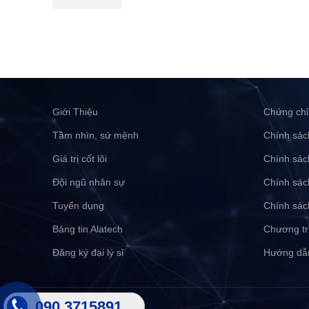
Giới Thiệu
Chứng chỉ
Tầm nhìn, sứ mệnh
Chính sác
Giá trị cốt lõi
Chính sác
Đội ngũ nhân sự
Chính sác
Tuyển dụng
Chính sác
Bảng tin Alatech
Chương tr
Đăng ký đại lý sỉ
Hướng dẫ
090 3715891