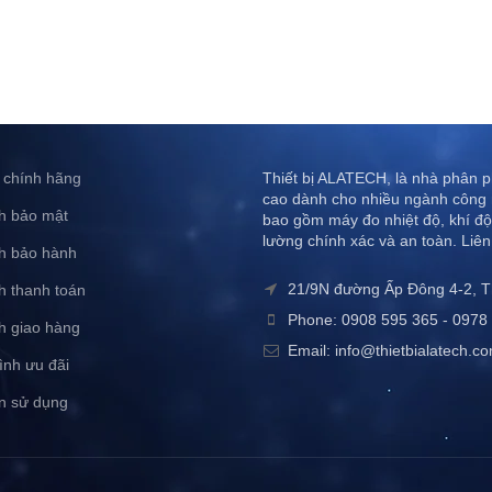
 chính hãng
Thiết bị ALATECH, là nhà phân ph
cao dành cho nhiều ngành công 
h bảo mật
bao gồm máy đo nhiệt độ, khí độ
lường chính xác và an toàn. Liên
h bảo hành
21/9N đường Ấp Đông 4-2, 
h thanh toán
Phone: 0908 595 365 - 0978 
h giao hàng
Email: info@thietbialatech.c
ình ưu đãi
n sử dụng