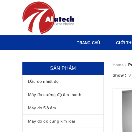
TRANG CHỦ
GIỚI TH
Home
P
SẢN PHẨM
Show
9
Đầu dò nhiệt độ
Máy đo cường độ âm thanh
Máy đo Độ ẩm
Máy đo độ cứng kim loại