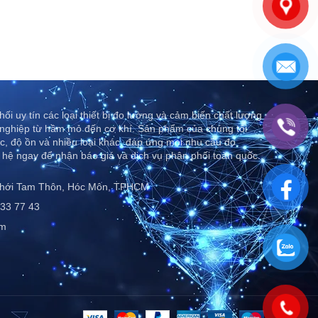
ối uy tín các loại thiết bị đo lường và cảm biến chất lượng
nghiệp từ hầm mỏ đến cơ khí. Sản phẩm của chúng tôi
c, độ ồn và nhiều loại khác, đáp ứng mọi nhu cầu đo
 hệ ngay để nhận báo giá và dịch vụ phân phối toàn quốc..
Thới Tam Thôn, Hóc Môn, TPHCM
33 77 43
om