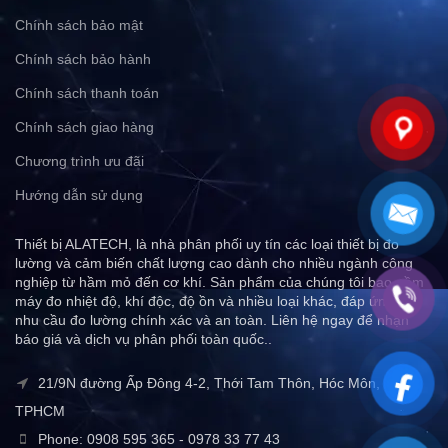
Chính sách bảo mật
Chính sách bảo hành
Chính sách thanh toán
Chính sách giao hàng
Chương trình ưu đãi
Hướng dẫn sử dụng
Thiết bị ALATECH, là nhà phân phối uy tín các loại thiết bị đo
lường và cảm biến chất lượng cao dành cho nhiều ngành công
nghiệp từ hầm mỏ đến cơ khí. Sản phẩm của chúng tôi bao gồm
máy đo nhiệt độ, khí độc, độ ồn và nhiều loại khác, đáp ứng mọi
nhu cầu đo lường chính xác và an toàn. Liên hệ ngay để nhận
báo giá và dịch vụ phân phối toàn quốc..
21/9N đường Ấp Đông 4-2, Thới Tam Thôn, Hóc Môn,
TPHCM
Phone: 0908 595 365 - 0978 33 77 43