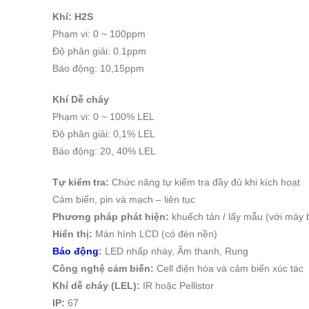
Khí: H2S
Phạm vi: 0 ~ 100ppm
Độ phân giải: 0.1ppm
Báo động: 10,15ppm
Khí Dễ cháy
Phạm vi: 0 ~ 100% LEL
Độ phân giải: 0,1% LEL
Báo động: 20, 40% LEL
Tự kiểm tra:
Chức năng tự kiểm tra đầy đủ khi kích hoạt
Cảm biến, pin và mạch – liên tục
Phương pháp phát hiện:
khuếch tán / lấy mẫu (với máy 
Hiển thị:
Màn hình LCD (có đèn nền)
Báo động
:
LED nhấp nháy, Âm thanh, Rung
Công nghệ cảm biến:
Cell điện hóa và cảm biến xúc tác
Khí dễ cháy (LEL):
IR hoặc Pellistor
IP:
67