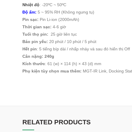
Nhiệt độ
: -20ºC ~ 50ºC
Độ ẩm:
5 ~ 95% RH (Không ngưng tụ)
Pin sạc:
Pin Li-ion (2000mAh)
Thời gian sạc:
4-6 giờ
Tuổi thọ pin:
25 giờ liên tục
Báo pin yếu:
20 phút / 10 phút / 5 phút
Hết pin
: 5 tiếng bíp dài / nhấp nháy và sau đó hiển thị Off
Cân nặng: 240g
Kích thước
: 61 (w) × 114 (h) × 43 (d) mm
Phụ kiện tùy chọn mua thêm:
MGT-IR Link, Docking Sta
RELATED PRODUCTS