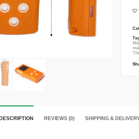
Ca
Ta
Má
máy
Thi
Sh
DESCRIPTION
REVIEWS (0)
SHIPPING & DELIVER