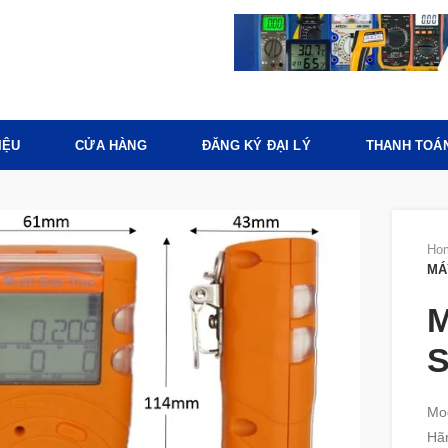
IỆU
CỬA HÀNG
ĐĂNG KÝ ĐẠI LÝ
THANH TOÁ
Ho
MÁ
M
Mo
Hã