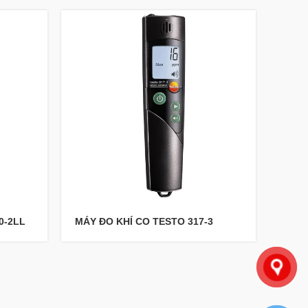
0-2LL
MÁY ĐO KHÍ CO TESTO 317-3
MÁY 