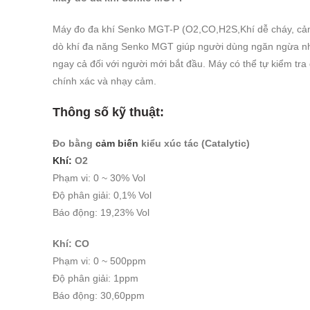
Máy đo đa khí Senko MGT-P (O2,CO,H2S,Khí dễ cháy, cảm
dò khí đa năng Senko MGT giúp người dùng ngăn ngừa 
ngay cả đối với người mới bắt đầu. Máy có thể tự kiểm t
chính xác và nhạy cảm.
Thông số kỹ thuật:
Đo bằng
cảm biến
kiểu xúc tác (Catalytic)
Khí:
O2
Phạm vi: 0 ~ 30% Vol
Độ phân giải: 0,1% Vol
Báo động: 19,23% Vol
Khí: CO
Phạm vi: 0 ~ 500ppm
Độ phân giải: 1ppm
Báo động: 30,60ppm