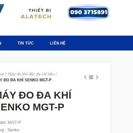
N
TIN TỨC
LIÊN HỆ
me
Máy đo khí độc đa chỉ tiêu
Y ĐO ĐA KHÍ SENKO MGT-P
ÁY ĐO ĐA KHÍ
SENKO MGT-P
del: MGT-P
ng : Senko