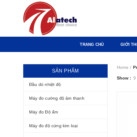
TRANG CHỦ
GIỚI TH
Home
P
SẢN PHẨM
Show
9
Đầu dò nhiệt độ
Máy đo cường độ âm thanh
Máy đo Độ ẩm
Máy đo độ cứng kim loại