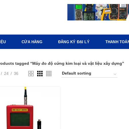
IỆU
CỬA HÀNG
ĐĂNG KÝ ĐẠI LÝ
THANH TOÁ
roducts tagged “Máy đo độ cứng kim loại và vật liệu xây dựng”
24
36