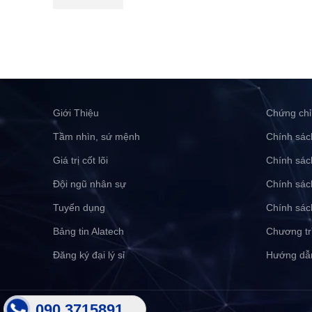
Giới Thiệu
Chứng chỉ
Tầm nhìn, sứ mệnh
Chính sác
Giá trị cốt lõi
Chính sác
Đội ngũ nhân sự
Chính sác
Tuyển dụng
Chính sác
Bảng tin Alatech
Chương tr
Đăng ký đại lý sỉ
Hướng dẫ
090 3715891