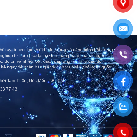
ối uy tín các loại thiết bị đo lường và cảm biến chất lượng
nghiệp từ hầm mỏ đến cơ khí. Sản phẩm của chúng tôi
c, độ ồn và nhiều loại khác, đáp ứng mọi nhu cầu đo
 hệ ngay để nhận báo giá và dịch vụ phân phối toàn quốc..
Thới Tam Thôn, Hóc Môn, TPHCM
33 77 43
om