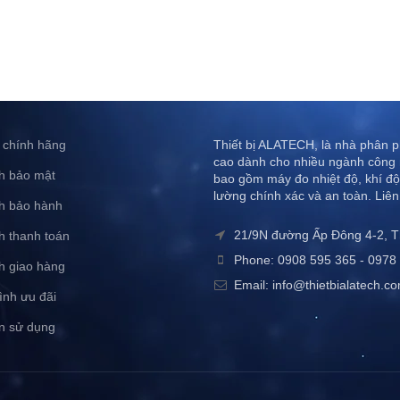
 chính hãng
Thiết bị ALATECH, là nhà phân ph
cao dành cho nhiều ngành công 
h bảo mật
bao gồm máy đo nhiệt độ, khí độ
lường chính xác và an toàn. Liên
h bảo hành
21/9N đường Ấp Đông 4-2, 
h thanh toán
Phone: 0908 595 365 - 0978 
h giao hàng
Email: info@thietbialatech.c
ình ưu đãi
n sử dụng