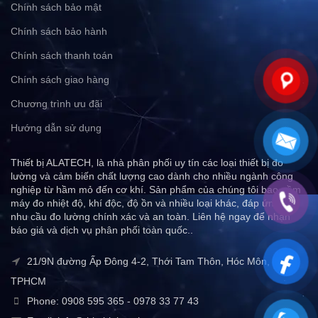
Chính sách bảo mật
Chính sách bảo hành
Chính sách thanh toán
Chính sách giao hàng
Chương trình ưu đãi
Hướng dẫn sử dụng
Thiết bị ALATECH, là nhà phân phối uy tín các loại thiết bị đo
lường và cảm biến chất lượng cao dành cho nhiều ngành công
nghiệp từ hầm mỏ đến cơ khí. Sản phẩm của chúng tôi bao gồm
máy đo nhiệt độ, khí độc, độ ồn và nhiều loại khác, đáp ứng mọi
nhu cầu đo lường chính xác và an toàn. Liên hệ ngay để nhận
báo giá và dịch vụ phân phối toàn quốc..
21/9N đường Ấp Đông 4-2, Thới Tam Thôn, Hóc Môn,
TPHCM
Phone: 0908 595 365 - 0978 33 77 43