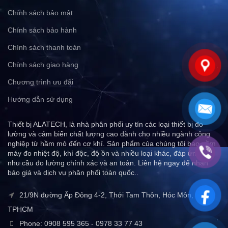
Chính sách bảo mật
Chính sách bảo hành
Chính sách thanh toán
Chính sách giao hàng
Chương trình ưu đãi
Hướng dẫn sử dụng
Thiết bị ALATECH, là nhà phân phối uy tín các loại thiết bị đo
lường và cảm biến chất lượng cao dành cho nhiều ngành công
nghiệp từ hầm mỏ đến cơ khí. Sản phẩm của chúng tôi bao gồm
máy đo nhiệt độ, khí độc, độ ồn và nhiều loại khác, đáp ứng mọi
nhu cầu đo lường chính xác và an toàn. Liên hệ ngay để nhận
báo giá và dịch vụ phân phối toàn quốc..
21/9N đường Ấp Đông 4-2, Thới Tam Thôn, Hóc Môn,
TPHCM
Phone: 0908 595 365 - 0978 33 77 43