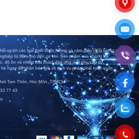
ối uy tín các loại thiết bị đo lường và cảm biến chất lượng
nghiệp từ hầm mỏ đến cơ khí. Sản phẩm của chúng tôi
c, độ ồn và nhiều loại khác, đáp ứng mọi nhu cầu đo
 hệ ngay để nhận báo giá và dịch vụ phân phối toàn quốc..
Thới Tam Thôn, Hóc Môn, TPHCM
33 77 43
om