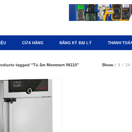
IỆU
CỬA HÀNG
ĐĂNG KÝ ĐẠI LÝ
THANH TOÁ
roducts tagged “Tủ ấm Memmert IN110”
Show
9
24