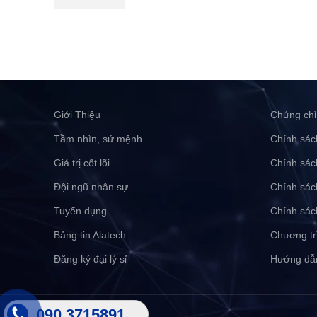
Giới Thiệu
Chứng chỉ
Tầm nhìn, sứ mệnh
Chính sác
Giá trị cốt lõi
Chính sác
Đội ngũ nhân sự
Chính sác
Tuyển dụng
Chính sác
Bảng tin Alatech
Chương tr
Đăng ký đại lý sỉ
Hướng dẫ
090 3715891