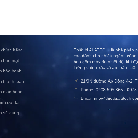
 chính hãng
Thiết bị ALATECH, là nhà phân ph
cao dành cho nhiều ngành công 
h bảo mật
bao gồm máy đo nhiệt độ, khí độ
lường chính xác và an toàn. Liên
h bảo hành
21/9N đường Ấp Đông 4-2, 
h thanh toán
Phone: 0908 595 365 - 0978 
h giao hàng
Email: info@thietbialatech.c
ình ưu đãi
n sử dụng