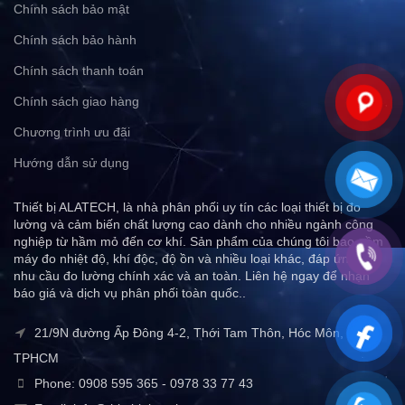
Chính sách bảo mật
Chính sách bảo hành
Chính sách thanh toán
Chính sách giao hàng
Chương trình ưu đãi
Hướng dẫn sử dụng
Thiết bị ALATECH, là nhà phân phối uy tín các loại thiết bị đo
lường và cảm biến chất lượng cao dành cho nhiều ngành công
nghiệp từ hầm mỏ đến cơ khí. Sản phẩm của chúng tôi bao gồm
máy đo nhiệt độ, khí độc, độ ồn và nhiều loại khác, đáp ứng mọi
nhu cầu đo lường chính xác và an toàn. Liên hệ ngay để nhận
báo giá và dịch vụ phân phối toàn quốc..
21/9N đường Ấp Đông 4-2, Thới Tam Thôn, Hóc Môn,
TPHCM
Phone: 0908 595 365 - 0978 33 77 43