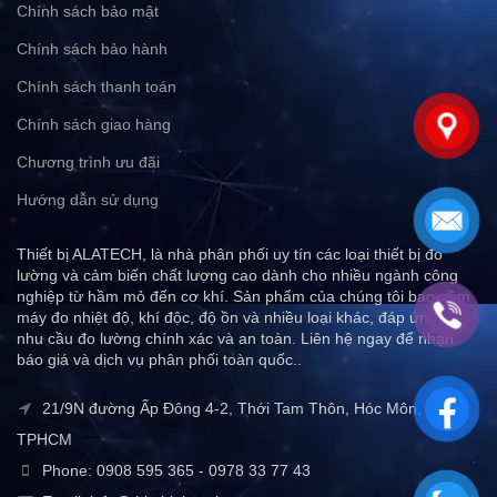
Chính sách bảo mật
Chính sách bảo hành
Chính sách thanh toán
Chính sách giao hàng
Chương trình ưu đãi
Hướng dẫn sử dụng
Thiết bị ALATECH, là nhà phân phối uy tín các loại thiết bị đo
lường và cảm biến chất lượng cao dành cho nhiều ngành công
nghiệp từ hầm mỏ đến cơ khí. Sản phẩm của chúng tôi bao gồm
máy đo nhiệt độ, khí độc, độ ồn và nhiều loại khác, đáp ứng mọi
nhu cầu đo lường chính xác và an toàn. Liên hệ ngay để nhận
báo giá và dịch vụ phân phối toàn quốc..
21/9N đường Ấp Đông 4-2, Thới Tam Thôn, Hóc Môn,
TPHCM
Phone: 0908 595 365 - 0978 33 77 43